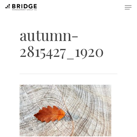
Skip
Men
to
main
content
autumn-
2815427_1920